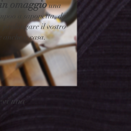
 in omaggio
una
mpoo a saponetta, del
r prolungare il vostro
e anche a casa.
evi una