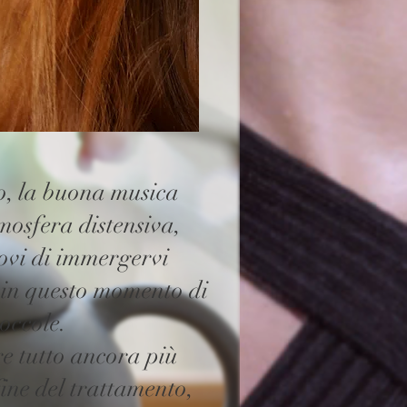
o, la buona musica
mosfera distensiva,
ovi di immergervi
in questo momento di
occole.
e tutto ancora più
 fine del trattamento,