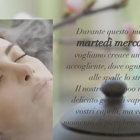
Durante questo mes
martedì merco
vogliamo creare un
accogliente, dove ogni
alle spalle lo s
Il nostro shampoo r
delicato getto di vap
vostri capelli, ma 
momento di puro beness
e favorend