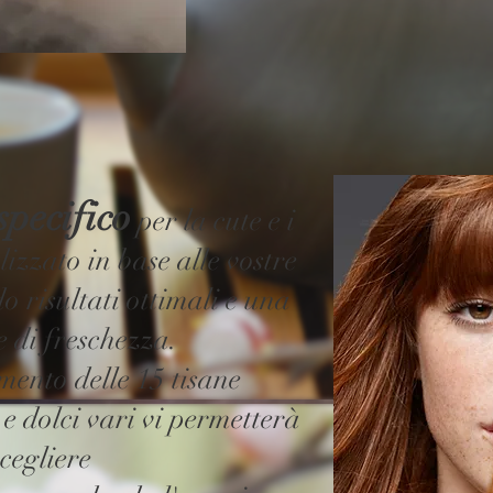
specifico
per la cute e i
lizzato in base alle vostre
o risultati ottimali e una
 di freschezza.
nto delle 15 tisane
 e dolci vari vi permetterà
scegliere