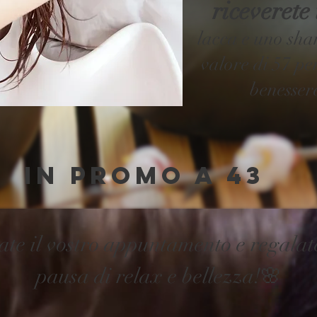
riceverete
lacca e uno sha
valore di 57 pe
benesser
in promo a 43
ate il vostro appuntamento e regalat
pausa di relax e bellezza!🌸