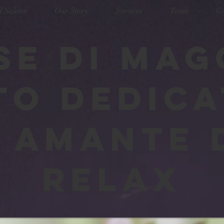
Il Salone
Our Story
Services
Team
Ga
SE DI MAG
TO DEDICA
, AMANTE 
RELAX