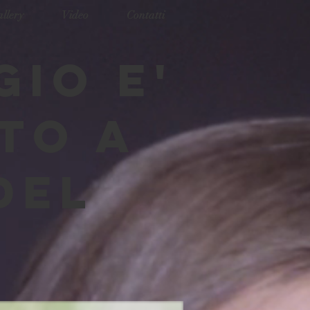
llery
Video
Contatti
GIO E'
TO A
DEL