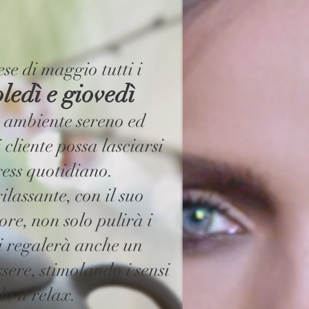
e di maggio tutti i
ledì e giovedì
 ambiente sereno ed
 cliente possa lasciarsi
tress quotidiano.
ilassante, con il suo
ore, non solo pulirà i
vi regalerà anche un
ere, stimolando i sensi
o il relax.