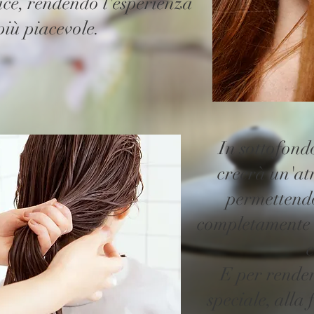
iace, rendendo l'esperienza
iù piacevole.
In sottofond
creerà un'at
permettend
completamente 
c
E per render
speciale, alla