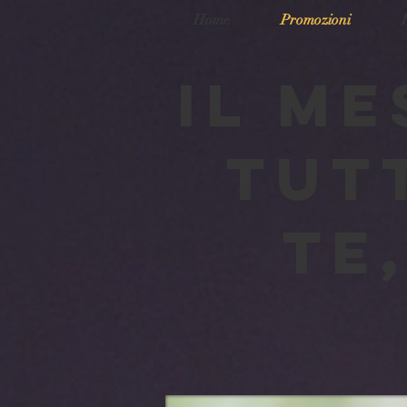
Home
Promozioni
IL ME
TUT
TE