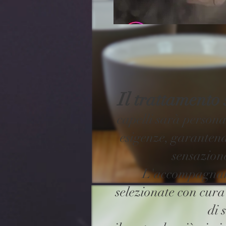
Il trattamento 
capelli sarà persona
esigenze, garantend
sensazione
L'accompagname
selezionate con cura
di 