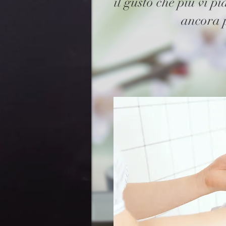
il gusto che più vi p
ancora p